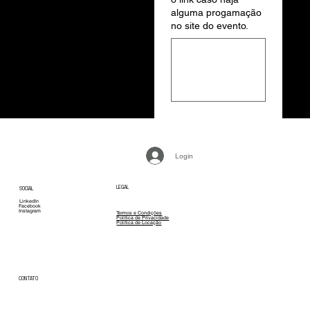
alguma progamação
no site do evento.
Login
LEGAL
SOCIAL
LinkedIn
Facebook
Instagram
Termos e Condições
Política de Privacidade
Política de Locação
CONTATO